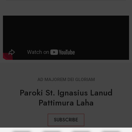
AD MAJOREM DEI GLORIAM
Paroki St. Ignasius Lanud
Pattimura Laha
SUBSCRIBE