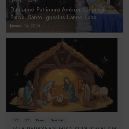
BERITA
PAROKI
Danlanud Pattimura Ambon Kunjungi
Paroki Santo Ignasius Lanud Laha
January 26, 2026
DPP
DPS
Rukun
Stasi Hatu